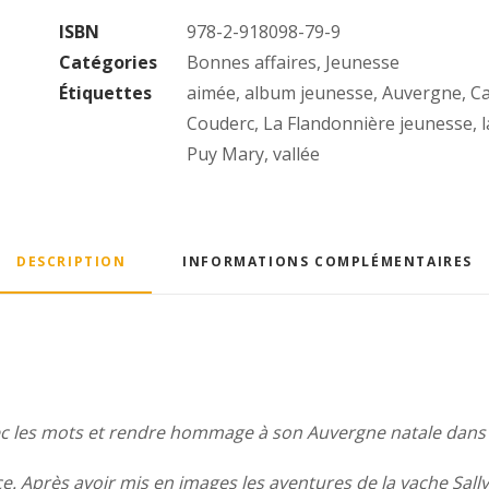
petite
ISBN
978-2-918098-79-9
maison
Catégories
Bonnes affaires
,
Jeunesse
dans
Étiquettes
aimée
,
album jeunesse
,
Auvergne
,
Ca
la
Couderc
,
La Flandonnière jeunesse
,
vallée
Puy Mary
,
vallée
DESCRIPTION
INFORMATIONS COMPLÉMENTAIRES
avec les mots et rendre hommage à son Auvergne natale dans s
ice. Après avoir mis en images les aventures de la vache Sall