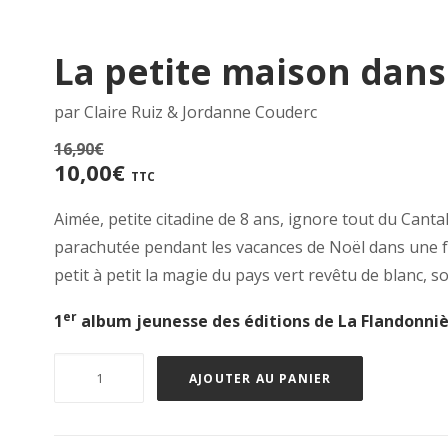
La petite maison dans 
par Claire Ruiz & Jordanne Couderc
16,90
€
Le
Le
10,00
€
TTC
prix
prix
initial
Aimée, petite citadine de 8 ans, ignore tout du Cantal
actuel
était :
est :
parachutée pendant les vacances de Noël dans une f
16,90€.
10,00€.
petit à petit la magie du pays vert revêtu de blanc, s
er
1
album jeunesse des éditions de La Flandonni
quantité
AJOUTER AU PANIER
de
La