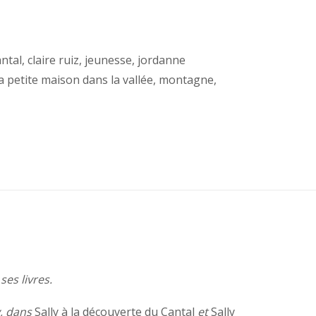
ntal
,
claire ruiz
,
jeunesse
,
jordanne
la petite maison dans la vallée
,
montagne
,
es livres.
y, dans
Sally à la découverte du Cantal
et
Sally