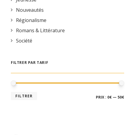
Nouveautés
Régionalisme
Romans & Littérature
Société
FILTRER PAR TARIF
PRIX
PRIX
FILTRER
PRIX :
0€
—
50€
MIN
MAX