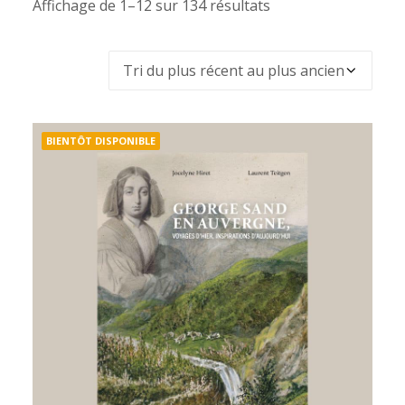
Affichage de 1–12 sur 134 résultats
Trié
du
plus
récent
au
plus
BIENTÔT DISPONIBLE
ancien