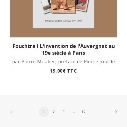
Fouchtra ! L'invention de l'Auvergnat au
APERÇU RAPIDE
19e siècle à Paris
par Pierre Moulier, préface de Pierre Jourde
19,00
€
TTC
1
2
3
…
12