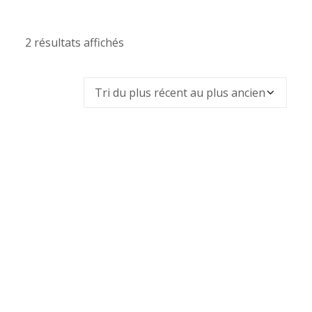
2 résultats affichés
Trié
du
plus
récent
au
plus
ancien