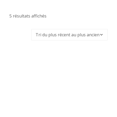
5 résultats affichés
Trié
du
plus
récent
au
plus
ancien