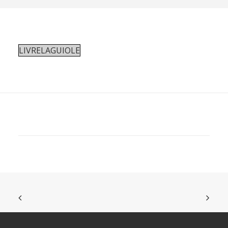
REVUE DE PRESSE
ESPACE PRESSE
ESPACE PRO
LIVRELAGUIOLE
CONTACT
MON COMPTE