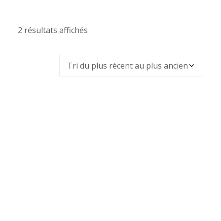
2 résultats affichés
Trié
du
plus
récent
au
plus
ancien