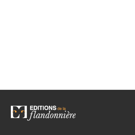
L'Indonésie des peuples
AJOUTER AU PANIER
par Jacques Raymond
29,00
€
TTC