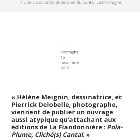
REVUE DE PRESSE
Une vision drôle et décalée du Cantal, La Montagne
ESPACE PRESSE
ESPACE PRO
CONTACT
La
MON COMPTE
Montagne,
15
novembre
2018
« Hélène Meignin, dessinatrice, et
Pierrick Delobelle, photographe,
viennent de publier un ouvrage
aussi atypique qu’attachant aux
éditions de La Flandonnière :
Pola-
Plume, Cliché(s) Cantal
. »