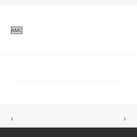
REVUE DE PRESSE
ESPACE PRESSE
ESPACE PRO
AMC
CONTACT
MON COMPTE