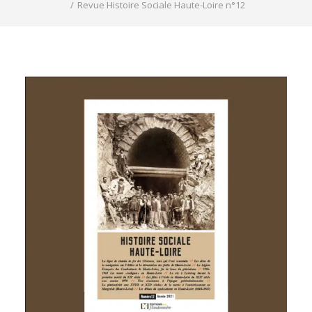
REVUE DE PRESSE
Revue Histoire Sociale Haute-Loire n°12
ESPACE PRESSE
ESPACE PRO
CONTACT
MON COMPTE