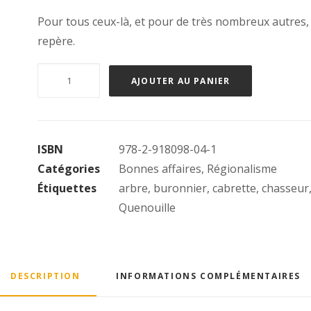
Pour tous ceux-là, et pour de très nombreux autres,
repère.
quantité
AJOUTER AU PANIER
de
L'arbre
de
ISBN
978-2-918098-04-1
Quenouille
Catégories
Bonnes affaires
,
Régionalisme
Étiquettes
arbre
,
buronnier
,
cabrette
,
chasseur
Quenouille
DESCRIPTION
INFORMATIONS COMPLÉMENTAIRES