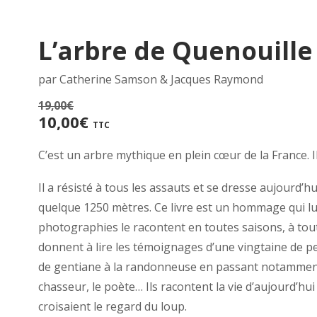
L’arbre de Quenouille
par Catherine Samson & Jacques Raymond
19,00
€
Le
Le
10,00
€
TTC
prix
prix
initial
C’est un arbre mythique en plein cœur de la France. 
actuel
était :
est :
Il a résisté à tous les assauts et se dresse aujourd’hu
19,00€.
10,00€.
quelque 1250 mètres. Ce livre est un hommage qui lui
photographies le racontent en toutes saisons, à toute
donnent à lire les témoignages d’une vingtaine de p
de gentiane à la randonneuse en passant notamment p
chasseur, le poète… Ils racontent la vie d’aujourd’hu
croisaient le regard du loup.