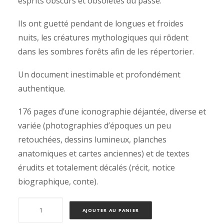
esprits obscurs et obsolètes du passé.
Ils ont guetté pendant de longues et froides
nuits, les créatures mythologiques qui rôdent
dans les sombres forêts afin de les répertorier.
Un document inestimable et profondément
authentique.
176 pages d’une iconographie déjantée, diverse et
variée (photographies d’époques un peu
retouchées, dessins lumineux, planches
anatomiques et cartes anciennes) et de textes
érudits et totalement décalés (récit, notice
biographique, conte).
quantité
AJOUTER AU PANIER
de