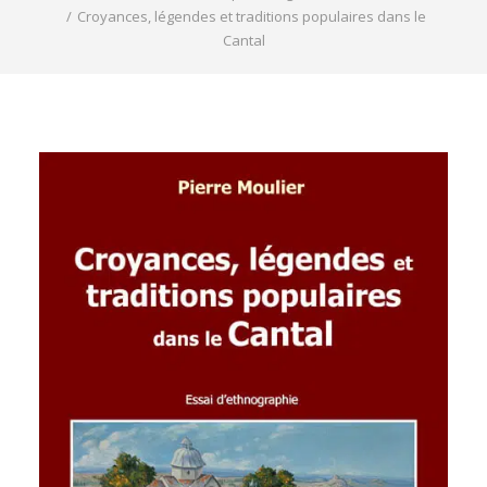
REVUE DE PRESSE
Croyances, légendes et traditions populaires dans le
ESPACE PRESSE
Cantal
ESPACE PRO
CONTACT
MON COMPTE