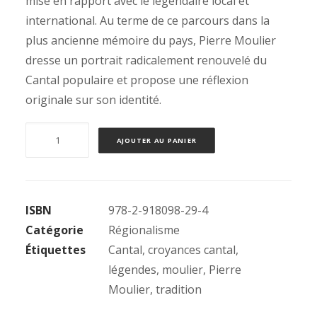
mise en rapport avec le légendaire local et
international. Au terme de ce parcours dans la
plus ancienne mémoire du pays, Pierre Moulier
dresse un portrait radicalement renouvelé du
Cantal populaire et propose une réflexion
originale sur son identité.
quantité
AJOUTER AU PANIER
de
Croyances,
légendes
ISBN
978-2-918098-29-4
et
Catégorie
Régionalisme
traditions
Étiquettes
Cantal
,
croyances cantal
,
populaires
légendes
,
moulier
,
Pierre
dans
Moulier
,
tradition
le
Cantal